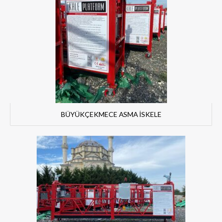
BÜYÜKÇEKMECE ASMA İSKELE