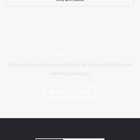
BIZE ULAŞIN
Kale Platform
Deneyimli ve profesyonel ekibimiz ile sizlere kaliteli hizmet
vermek için hazırız.
HIZLI İLETİŞİM